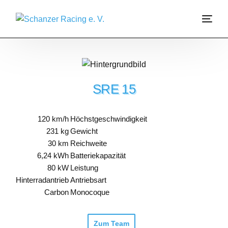
Über Uns
Garage
SRE 15
Join Us
120 km/h
Höchstgeschwindigkeit
231 kg
Gewicht
Sponsoring
30 km
Reichweite
6,24 kWh
Batteriekapazität
Formula Student
80 kW
Leistung
Hinterradantrieb
Antriebsart
Carbon
Monocoque
Zum Team