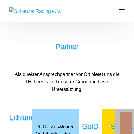
Sponsoren 2021
Über Uns
Partner
Garage
Join Us
Als direkter Ansprechpartner vor Ort bietet uns die
Sponsoring
THI bereits seit unserer Gründung beste
Unterstützung!
Formula Student
Lithium
GolD
Silber
Über
Das
Zusammen
Mithilfe
Bro